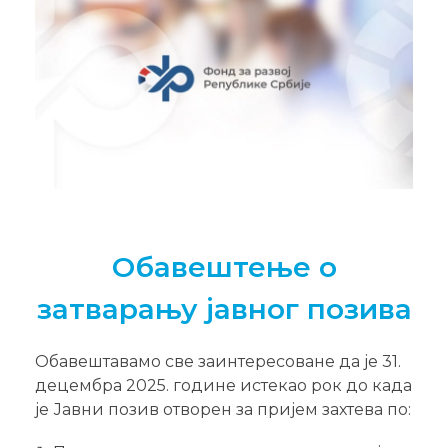
Обавештење о
затварању јавног позива
Обавештавамо све заинтересоване да је 31.
децембра 2025. године истекао рок до када
је Јавни позив отворен за пријем захтева по: