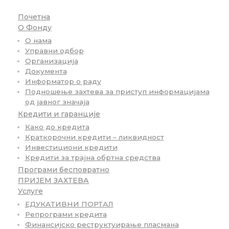
Почетна
О Фонду
О нама
Управни одбор
Организација
Документа
Информатор о раду
Подношење захтева за приступ информацијама
од јавног значаја
Кредити и гаранције
Како до кредита
Краткорочни кредити – ликвидност
Инвестициони кредити
Кредити за трајна обртна средства
Програми бесповратно
ПРИЈЕМ ЗАХТЕВА
Услуге
ЕДУКАТИВНИ ПОРТАЛ
Репрограми кредита
Финансијско реструктуирање пласмана