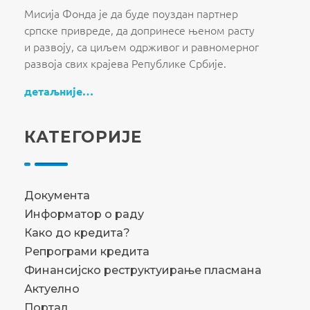
Мисија Фонда је да буде поуздан партнер
српске привреде, да допринесе њеном расту
и развоју, са циљем одрживог и равномерног
развоја свих крајева Републике Србије.
детаљније…
КАТЕГОРИЈЕ
Документа
Информатор о раду
Како до кредита?
Репрограми кредита
Финансијско реструктуирање пласмана
Актуелно
Портал