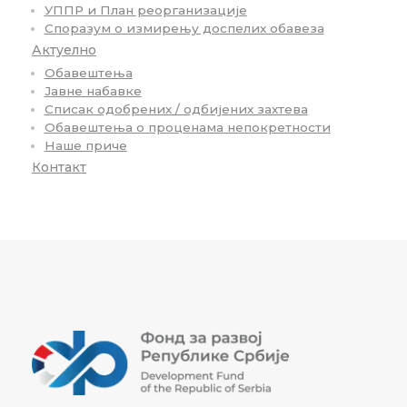
УППР и План реорганизације
Споразум о измирењу доспелих обавеза
Актуелно
Обавештења
Јавне набавке
Списак одобрених / одбијених захтева
Обавештења о проценама непокретности
Наше приче
Контакт
Fond za razvoj Republike Srbije
Fond za razvoj Republike Srbije