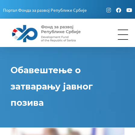
Портал Фонда за развој Републике Србије
Fond za razvoj Republike Srbije
Fond za razvoj Republike Srbije
Обавештење о
затварању јавног
позива