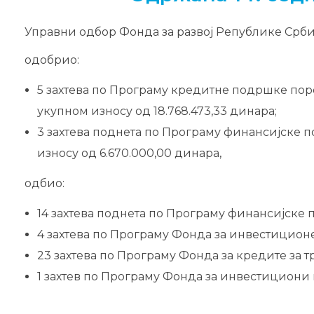
Управни одбор Фонда за развој Републике Србије
одобрио:
5 захтевa по Програму кредитне подршке по
укупном износу од 18.768.473,33 динара;
3 захтева поднета по Програму финансијске 
износу од 6.670.000,00 динара,
oдбио:
14 захтева поднета по Програму финансијске
4 захтева по Програму Фонда за инвестицион
23 захтева по Програму Фонда за кредите за т
1 захтев по Програму Фонда за инвестициони