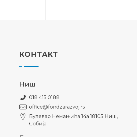
КОНТАКТ
Ниш
018 415 0188
office@fondzarazvoj.rs
Булевар Немањића 14а 18105 Ниш,
Србија