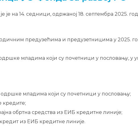
 je на 14. седници, одржаној 18. септембра 2025. г
родичним предузећима и предузетницима у 2025. го
подршке младима који су почетници у пословању, у 
 подршке младима који су почетници у пословању;
е кредите;
рајна обртна средства из ЕИБ кредитне линије;
 кредит из ЕИБ кредитне линије.