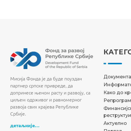
КАТЕГ
Fond za razvoj Republike Srbije
Fond za razvoj Republike Srbije
Документ
Мисија Фонда је да буде поуздан
Информато
партнер српске привреде, да
допринесе њеном расту и развоју, са
Како до к
циљем одрживог и равномерног
Репрограм
развоја свих крајева Републике
Финансијс
Србије.
реструкту
Актуелно
детаљније…