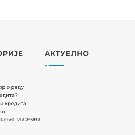
ОРИЈЕ
АКТУЕЛНО
а
р о раду
редита?
и кредита
ко
ирање пласмана