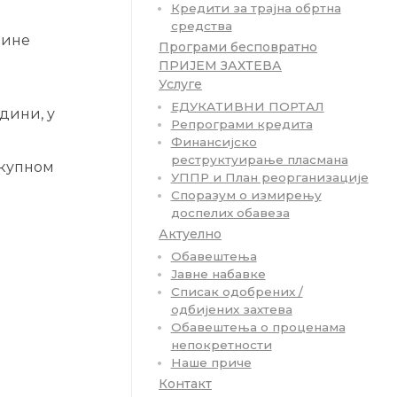
Кредити за трајна обртна
средства
одине
Програми бесповратно
ПРИЈЕМ ЗАХТЕВА
Услуге
ЕДУКАТИВНИ ПОРТАЛ
дини, у
Репрограми кредита
Финансијско
реструктуирање пласмана
укупном
УППР и План реорганизације
Споразум о измирењу
доспелих обавеза
Актуелно
Обавештења
Јавне набавке
Списак одобрених /
одбијених захтева
Обавештења о проценама
непокретности
Наше приче
Контакт