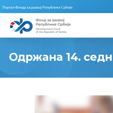
Портал Фонда за развој Републике Србије
Fond za razvoj Republike Srbije
Fond za razvoj Republike Srbije
Одржана 14. седн