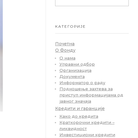
КАТЕГОРИЈЕ
Почетна
О Фонду
О нама
Управни одбор
Организација
Документа
Информатор о раду
Подношење захтева за
приступ информацијама од
јавног значаја
Кредити и гаранције
Како до кредита
Краткорочни кредити –
ликвидност
Инвестициони кредити