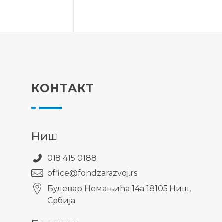
КОНТАКТ
Ниш
018 415 0188
office@fondzarazvoj.rs
Булевар Немањића 14а 18105 Ниш,
Србија