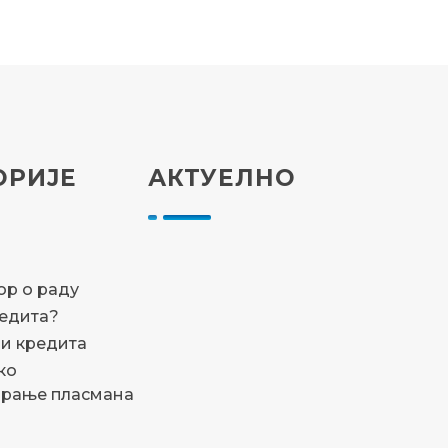
ОРИЈЕ
АКТУЕЛНО
а
р о раду
редита?
и кредита
ко
ирање пласмана