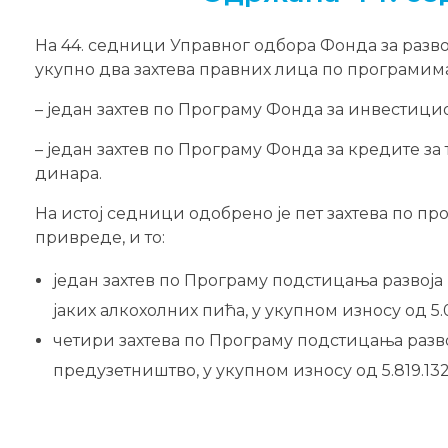
На 44. седници Управног одбора Фонда за развој
укупно два захтева правних лица по програмима
– један захтев по Програму Фонда за инвестицио
– један захтев по Програму Фонда за кредите за 
динара.
На истој седници одобрено је пет захтева по п
привреде, и то:
један захтев по Програму подстицања развоја
јаких алкохолних пића, у укупном износу од 5
четири захтева по Програму подстицања разв
предузетништво, у укупном износу од 5.819.132