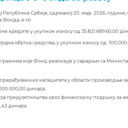
 Републике Србије, одржаној 20. маја 2026. године,
 Фонда, и то:
не кредите у укупном износу од 35.821.689.60,00 ди
трајна обртна средства, у укупном износу од 100.000
рограмима које Фонд реализује у сарадњи са Минист
 прерађивачких капацитета у области производње в
.000.000,00 динара;
оја предузетништва кроз финансијску подршку за ж
,43 динара.