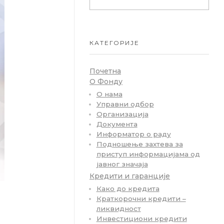
КАТЕГОРИЈЕ
Почетна
О Фонду
О нама
Управни одбор
Организација
Документа
Информатор о раду
Подношење захтева за
приступ информацијама од
јавног значаја
Кредити и гаранције
Како до кредита
Краткорочни кредити –
ликвидност
Инвестициони кредити