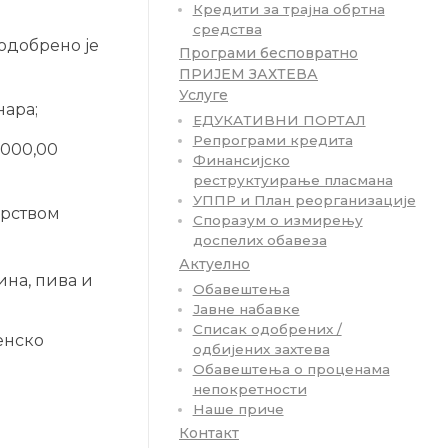
Кредити за трајна обртна
средства
 одобрено је
Програми бесповратно
ПРИЈЕМ ЗАХТЕВА
Услуге
нара;
ЕДУКАТИВНИ ПОРТАЛ
Репрограми кредита
.000,00
Финансијско
реструктуирање пласмана
УППР и План реорганизације
арством
Споразум о измирењу
доспелих обавеза
Актуелно
ина, пива и
Обавештења
Јавне набавке
Списак одобрених /
енско
одбијених захтева
Обавештења о проценама
непокретности
Наше приче
Контакт