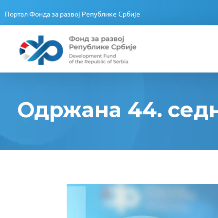
Портал Фонда за развој Републике Србије
Fond za razvoj Republike Srbije
Fond za razvoj Republike Srbije
Одржана 44. сед