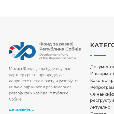
КАТЕГ
Fond za razvoj Republike Srbije
Fond za razvoj Republike Srbije
Документ
Мисија Фонда је да буде поуздан
Информато
партнер српске привреде, да
допринесе њеном расту и развоју, са
Како до к
циљем одрживог и равномерног
Репрограм
развоја свих крајева Републике
Финансијс
Србије.
реструкту
Актуелно
детаљније…