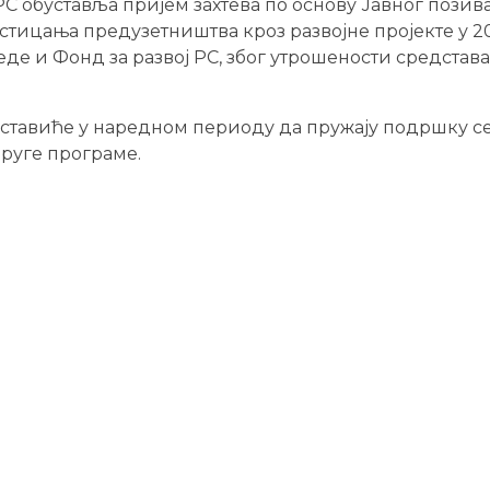
РС обуставља пријем захтева по основу Јавног позив
тицања предузетништва кроз развојне пројекте у 20
е и Фонд за развој РС, због утрошености средстава
аставиће у наредном периоду да пружају подршку с
руге програме.