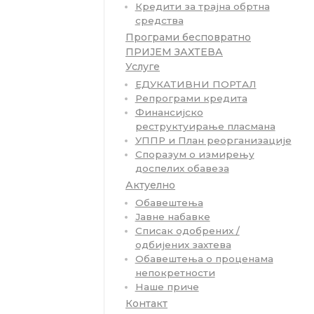
Кредити за трајна обртна
средства
Програми бесповратно
ПРИЈЕМ ЗАХТЕВА
Услуге
ЕДУКАТИВНИ ПОРТАЛ
Репрограми кредита
Финансијско
реструктуирање пласмана
УППР и План реорганизације
Споразум о измирењу
доспелих обавеза
Актуелно
Обавештења
Јавне набавке
Списак одобрених /
одбијених захтева
Обавештења о проценама
непокретности
Наше приче
Контакт