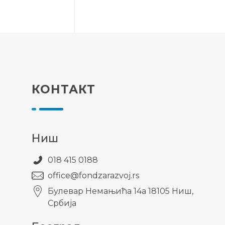
КОНТАКТ
Ниш
018 415 0188
office@fondzarazvoj.rs
Булевар Немањића 14а 18105 Ниш,
Србија