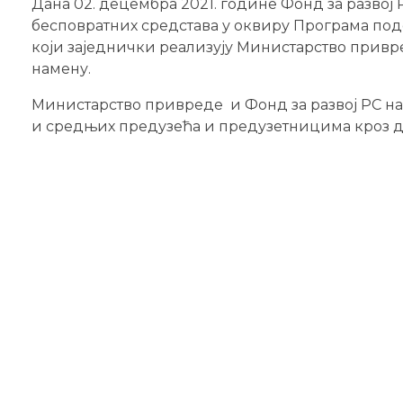
Дана 02. децембра 2021. године Фонд за развој 
бесповратних средстава у оквиру Програма подс
који заједнички реализују Министарство привред
намену.
Министарство привреде и Фонд за развој РС н
и средњих предузећа и предузетницима кроз д