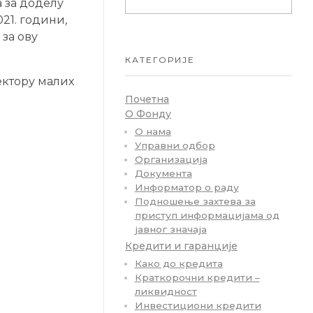
а за доделу
21. години,
 за ову
КАТЕГОРИЈЕ
ектору малих
Почетна
О Фонду
О нама
Управни одбор
Организација
Документа
Информатор о раду
Подношење захтева за
приступ информацијама од
јавног значаја
Кредити и гаранције
Како до кредита
Краткорочни кредити –
ликвидност
Инвестициони кредити