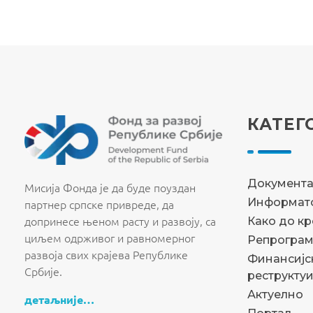
КАТЕГ
Fond za razvoj Republike Srbije
Fond za razvoj Republike Srbije
Документ
Мисија Фонда је да буде поуздан
Информато
партнер српске привреде, да
допринесе њеном расту и развоју, са
Како до к
циљем одрживог и равномерног
Репрограм
развоја свих крајева Републике
Финансијс
Србије.
реструкту
Актуелно
детаљније…