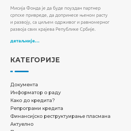
Fond za razvoj Republike Srbije
Fond za razvoj Republike Srbije
Мисија Фонда је да буде поуздан партнер
српске привреде, да допринесе њеном расту
и развоју, са циљем одрживог и равномерног
развоја свих крајева Републике Србије.
детаљније…
КАТЕГОРИЈЕ
Документа
Информатор о раду
Како до кредита?
Репрограми кредита
Финансијско реструктуирање пласмана
Актуелно