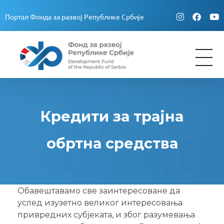
Портал Фонда за развој Републике Србије
Fond za razvoj Republike Srbije
Fond za razvoj Republike Srbije
Кредити за трајна
обртна средства
Обавештавамо све заинтересоване да
услед изузетно великог интересовања
привредних субјеката, и због разумевања