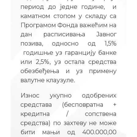
период до једне године, и
каматном стопом у складу са
Програмом Фонда важећим на
дан расписивања Јавног
позива, односно од 1,5%
годишње уз гаранцију банке
или 2,5%, уз остала средства
обезбеђења и уз примену
валутне клаузуле.
Износ укупно одобрених
средстава (бесповратна +
кредитна / сопствена
средства) по захтеву не може
бити мањи од 400.000,00