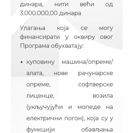
динара, нити већи од
3.000.000,00 динара
Улагања која се могу
финансирати у оквиру овог
Програма обухватају:
куповину машина/опреме/
алата, нове рачунарске
опреме, софтверске
лиценце, возила
(укључујући и мопеде на
електрични погон), која су у
функцији обављања