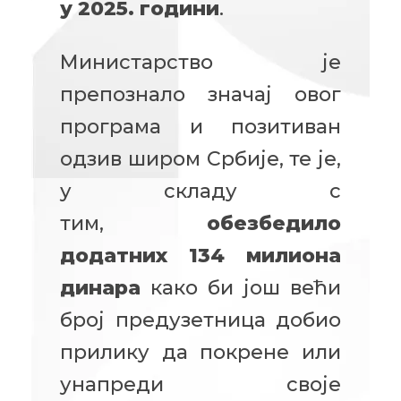
у 2025. години
.
Министарство је
препознало значај овог
програма и позитиван
одзив широм Србије, те је,
у складу с
тим,
обезбедило
додатних 134 милиона
динара
како би још већи
број предузетница добио
прилику да покрене или
унапреди своје