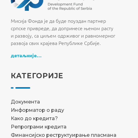
Fond za razvoj Republike Srbije
Fond za razvoj Republike Srbije
Мисија Фонда је да буде поуздан партнер
српске привреде, да допринесе њеном расту
и развоју, са циљем одрживог и равномерног
развоја свих крајева Републике Србије.
детаљније…
КАТЕГОРИЈЕ
Документа
Информатор о раду
Како до кредита?
Репрограми кредита
Финансијско реструктуирање пласмана