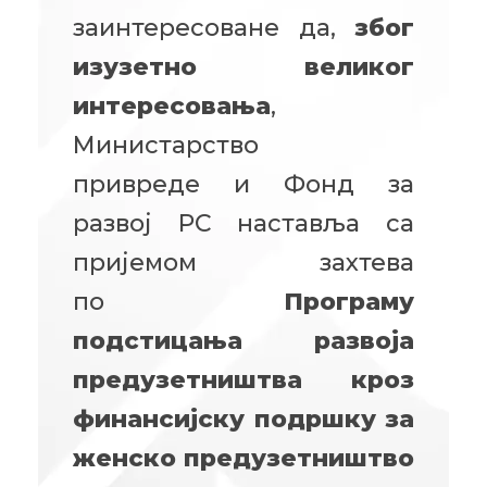
заинтересоване да,
због
изузетно великог
интересовања
,
Министарство
привреде
и Фонд за
развој РС
наставља са
пријемом захтева
по
Програму
подстицања развоја
предузетништва кроз
финансијску подршку за
женско предузетништво