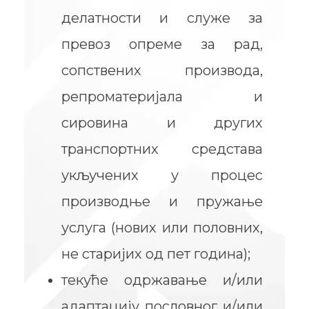
делатности и служе за
превоз опреме за рад,
сопствених производа,
репроматеријала и
сировина и других
транспортних средстава
укључених у процес
производње и пружање
услуга (нових или половних,
не старијих од пет година);
текуће одржавање и/или
адаптацију пословног и/или