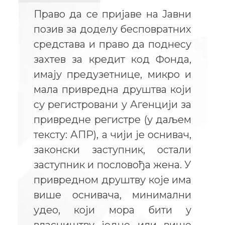
Право да се пријаве на Јавни
позив за доделу бесповратних
средстава и право да поднесу
захтев за кредит код Фонда,
имају предузетнице, микро и
мала привредна друштва који
су регистровани у Агенцији за
привредне регистре (у даљем
тексту: АПР), а чији је оснивач,
законски заступник, остали
заступник и пословођа жена. У
привредном друштву које има
више оснивача, минимални
удео, који мора бити у
власништву једне или више