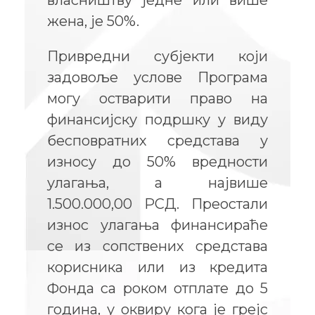
жена, је 50%.
Привредни субјекти који
задовоље услове Програма
могу остварити право на
финансијску подршку у виду
бесповратних средстава у
износу до 50% вредности
улагања, а највише
1.500.000,00 РСД. Преостали
износ улагања финансираће
се из сопствених средстава
корисника или из кредита
Фонда са роком отплате до 5
година, у оквиру кога је грејс