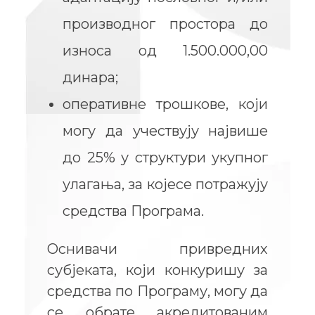
производног простора до
износа од 1.500.000,00
динара;
оперативне трошкове, који
могу да учествују највише
до 25% у структури укупног
улагања, за којeсе потражују
средства Програма.
Оснивачи привредних
субјеката, који конкуришу за
средства по Програму, могу да
се обрате акредитованим