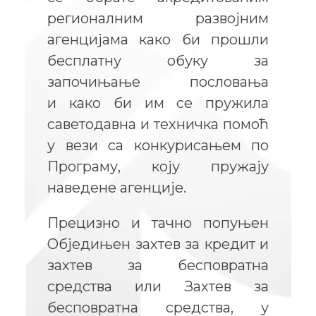
регионалним развојним
агенцијама како би прошли
бесплатну обуку за
започињање пословања
и како би им се пружила
саветодавна и техничка помоћ
у вези са конкурисањем по
Програму, коју пружају
наведене агенције.
Прецизно и тачно попуњен
Обједињен захтев за кредит и
захтев за бесповратна
средства или Захтев за
бесповратна средства, у