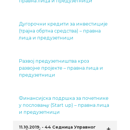
правна лица и предузетници
Дугорочни кредити за инвестиције
(трајна обртна средства) – правна
лица и предузетници
Развој предузетништва кроз
развојне пројекте – правна лица и
предузетници
Финансијска подршка за почетнике
у пословању (Start up) – правна лица
и предузетници
11.10.2019. - 44 Седница Управног