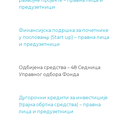
развојне пројекте – правна лица и
предузетници
Финансијска подршка за почетнике
у пословању (Start up) – правна лица
и предузетници
Одбијена средства – 48 Седница
Управног одбора Фонда
Дугорочни кредити за инвестиције
(трајна обртна средства) – правна
лица и предузетници