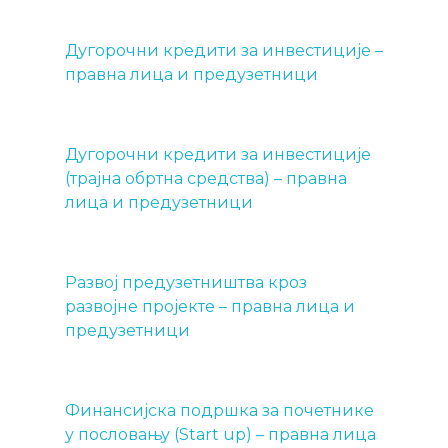
Дугорочни кредити за инвестиције –
правна лица и предузетници
Дугорочни кредити за инвестиције
(трајна обртна средства) – правна
лица и предузетници
Развој предузетништва кроз
развојне пројекте – правна лица и
предузетници
Финансијска подршка за почетнике
у пословању (Start up) – правна лица