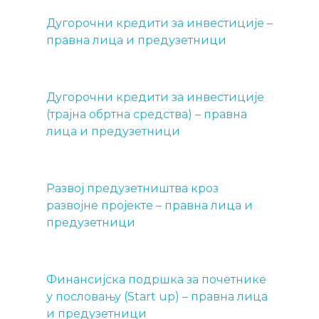
Дугорочни кредити за инвестиције –
правна лица и предузетници
Дугорочни кредити за инвестиције
(трајна обртна средства) – правна
лица и предузетници
Развој предузетништва кроз
развојне пројекте – правна лица и
предузетници
Финансијска подршка за почетнике
у пословању (Start up) – правна лица
и предузетници