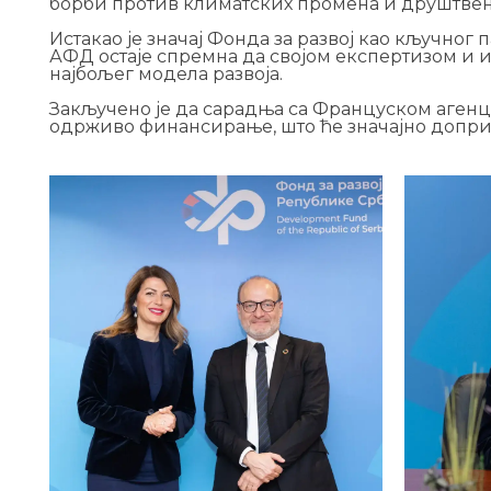
борби против климатских промена и друштвен
Истакао је значај Фонда за развој као кључно
АФД остаје спремна да својом експертизом и
најбољег модела развоја.
Закључено је да сарадња са Француском агенци
одрживо финансирање, што ће значајно допри