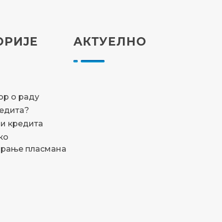
ОРИЈЕ
АКТУЕЛНО
а
р о раду
редита?
и кредита
ко
ирање пласмана