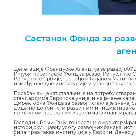
Састанак Фонда за разв
аген
Делегације Француске Агенције за развој (А
Ријуом посетила је Фонд за развој Републике С
Републике Србије, госпођом Татјаном Матић и
између ове две институције и утврђивање заје
Посебан акценат стављен је на потребу стварања
стандардима Европске уније, и на јачање кап
Директорка Фонда за развој истакла је значај
додатно допринети развојним иницијативама у
приступом повољним изворима финансирања
Господин Реми Рију, генерални директор Франц
историјску и јавну улогу развојних банака, ист
била прва таква институција у Европи. Данас у с