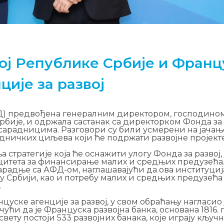
ој Републике Србије и Франц
ције за развој
ФД) предвођена генералним директором, господино
рбије, и одржала састанак са директорком Фонда за 
 сарадницима. Разговори су били усмерени на јача
дничких циљева који ће подржати развојне пројекте
 стратегије која ће оснажити улогу Фонда за развој, 
ацитета за финансирање малих и средњих предузећа
 сарадње са АФД-ом, наглашавајући да ова институци
 Србији, као и потребу малих и средњих предузећа 
.
уске агенције за развој, у свом обраћању нагласио 
ичући да је Француска развојна банка, основана 1816. 
вету постоји 533 развојних банака, које играју кључн