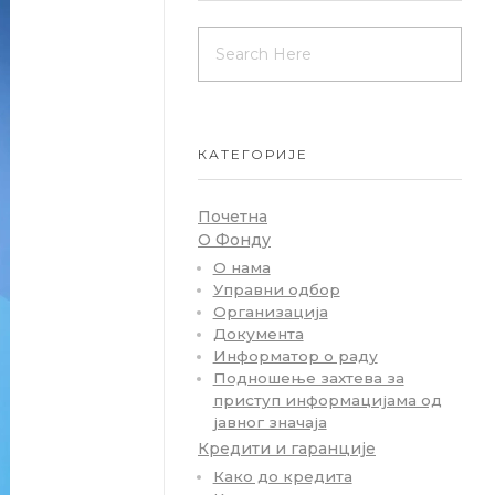
КАТЕГОРИЈЕ
Почетна
О Фонду
О нама
Управни одбор
Организација
Документа
Информатор о раду
Подношење захтева за
приступ информацијама од
јавног значаја
Кредити и гаранције
Како до кредита