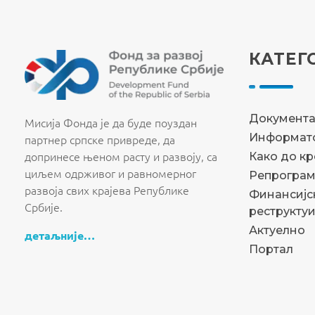
КАТЕГ
Fond za razvoj Republike Srbije
Fond za razvoj Republike Srbije
Документ
Мисија Фонда је да буде поуздан
Информато
партнер српске привреде, да
допринесе њеном расту и развоју, са
Како до к
циљем одрживог и равномерног
Репрограм
развоја свих крајева Републике
Финансијс
Србије.
реструкту
Актуелно
детаљније…
Портал