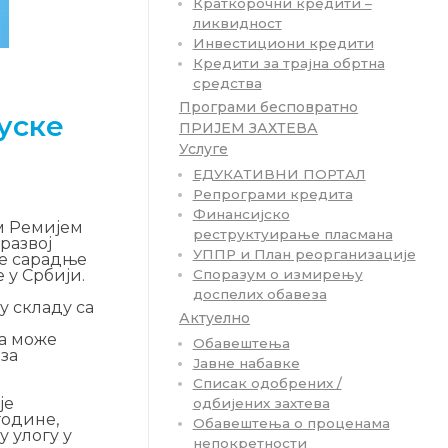
Краткорочни кредити –
ликвидност
Инвестициони кредити
Кредити за трајна обртна
средства
Програми бесповратно
уске
ПРИЈЕМ ЗАХТЕВА
Услуге
ЕДУКАТИВНИ ПОРТАЛ
Репрограми кредита
Финансијско
м Ремијем
реструктуирање пласмана
развој
УППР и План реорганизације
ње сарадње
Споразум о измирењу
 у Србији.
доспелих обавеза
у складу са
Актуелно
.
ја може
Обавештења
за
Јавне набавке
Списак одобрених /
је
одбијених захтева
године,
Обавештења о проценама
у улогу у
непокретности