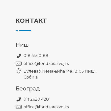
КОНТАКТ
Ниш
018 415 0188
office@fondzarazvoj.rs
Булевар Немањића 14а 18105 Ниш,
Србија
Београд
011 2620 420
office@fondzarazvoj.rs