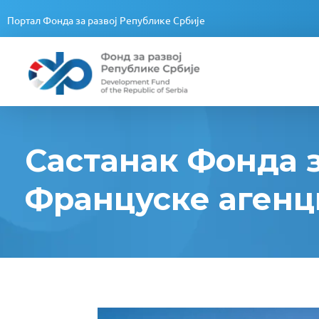
Портал Фонда за развој Републике Србије
Fond za razvoj Republike Srbije
Fond za razvoj Republike Srbije
Састанак Фонда з
Француске агенци