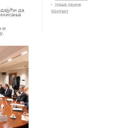
Наше приче
одајући да
Контакт
финисања
о и
у.