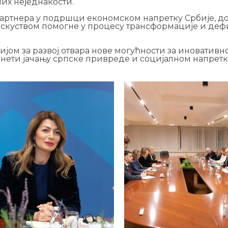
их неједнакости.
г партнера у подршци економском напретку Србије, д
 искуством помогне у процесу трансформације и де
јом за развој отвара нове могућности за иновативн
нети јачању српске привреде и социјалном напретк