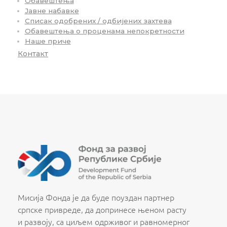
Обавештења
Јавне набавке
Списак одобрених / одбијених захтева
Обавештења о проценама непокретности
Наше приче
Контакт
Fond za razvoj Republike Srbije
Fond za razvoj Republike Srbije
Мисија Фонда је да буде поуздан партнер
српске привреде, да допринесе њеном расту
и развоју, са циљем одрживог и равномерног