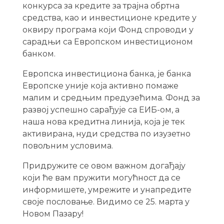
конкурса за кредите за трајна обртна
средства, као и инвестиционе кредите у
оквиру програма који Фонд спроводи у
сарадњи са Европском инвестиционом
банком.
Европска инвестициона банка, је банка
Европске уније која активно помаже
малим и средњим предузећима. Фонд за
развој успешно сарађује са ЕИБ-ом, а
наша нова кредитна линија, која је тек
активирана, нуди средства по изузетно
повољним условима.
Придружите се овом важном догађају
који ће вам пружити могућност да се
информишете, умрежите и унапредите
своје пословање. Видимо се 25. марта у
Новом Пазару!