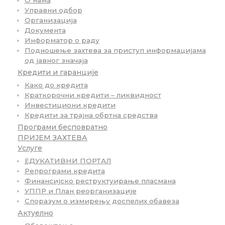
О нама
Управни одбор
Организација
Документа
Информатор о раду
Подношење захтева за приступ информацијама
од јавног значаја
Кредити и гаранције
Како до кредита
Краткорочни кредити – ликвидност
Инвестициони кредити
Кредити за трајна обртна средства
Програми бесповратно
ПРИЈЕМ ЗАХТЕВА
Услуге
ЕДУКАТИВНИ ПОРТАЛ
Репрограми кредита
Финансијско реструктуирање пласмана
УППР и План реорганизације
Споразум о измирењу доспелих обавеза
Актуелно