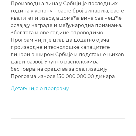
Производња вина у Србији је последњих
година у успону – расте број винарија, расте
квалитет и извоз, а домаћа вина све чешће
освајају награде и међународна признања.
Због тога и ове године спроводимо
Програм чији је циљ да додатно ојача
производне и технолошке капацитете
винарија широм Србије и подстакне њихов
даљи развој. Укупно расположива
бесповратна средства за реализацију
Програма износе 150.000.000,00 динара.
Детаљније о програму