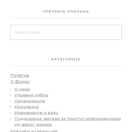
ПРЕТРАГА ЧЛАНАКА
КАТЕГОРИЈЕ
Почетна
О Фонду
О нама
Управни одбор
Организација
Документа
Информатор о раду
Подношење захтева за приступ информацијама
од јавног значаја
Кредити и гаранције