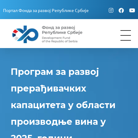
Портал Фонда за развој Републике Србије
Fond za razvoj Republike Srbije
Fond za razvoj Republike Srbije
Програм за развој
прерађивачких
капацитета у области
производње вина у