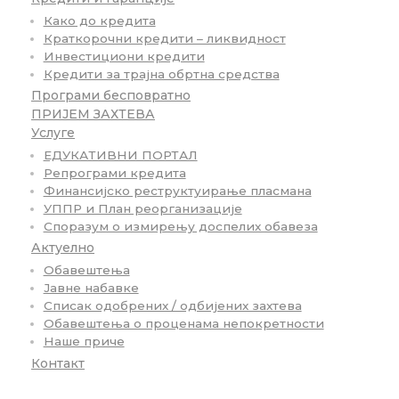
Како до кредита
Краткорочни кредити – ликвидност
Инвестициони кредити
Кредити за трајна обртна средства
Програми бесповратно
ПРИЈЕМ ЗАХТЕВА
Услуге
ЕДУКАТИВНИ ПОРТАЛ
Репрограми кредита
Финансијско реструктуирање пласмана
УППР и План реорганизације
Споразум о измирењу доспелих обавеза
Актуелно
Обавештења
Јавне набавке
Списак одобрених / одбијених захтева
Обавештења о проценама непокретности
Наше приче
Контакт