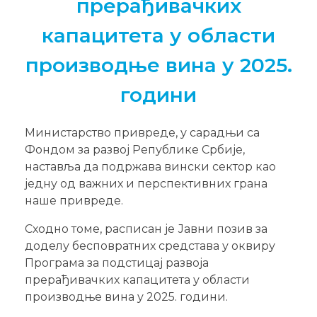
прерађивачких
капацитета у области
производње вина у 2025.
години
Министарство привреде, у сарадњи са
Фондом за развој Републике Србије,
наставља да подржава вински сектор као
једну од важних и перспективних грана
наше привреде.
Сходно томе, расписан је Јавни позив за
доделу бесповратних средстава у оквиру
Програма за подстицај развоја
прерађивачких капацитета у области
производње вина у 2025. години.