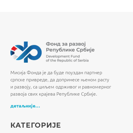
Fond za razvoj Republike Srbije
Fond za razvoj Republike Srbije
Мисија Фонда је да буде поуздан партнер
српске привреде, да допринесе њеном расту
и развоју, са циљем одрживог и равномерног
развоја свих крајева Републике Србије.
детаљније…
КАТЕГОРИЈЕ