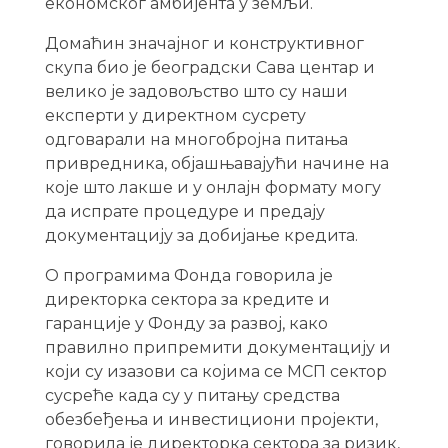
eкономског амбијента у земљи.
Домаћин значајног и конструктивног
скупа био је београдски Сава центар и
велико је задовољство што су наши
експерти у директном сусрету
одговарали на многобројна питања
привредника, објашњавајући начине на
које што лакше и у онлајн формату могу
да испрате процедуре и предају
документацију за добијање кредита.
О програмима Фонда говорила је
директорка сектора за кредите и
гаранције у Фонду за развој, како
правилно припремити документацију и
који су изазови са којима се МСП сектор
сусреће када су у питању средства
обезбеђења и инвестициони пројекти,
говорила је директорка сектора за ризик,