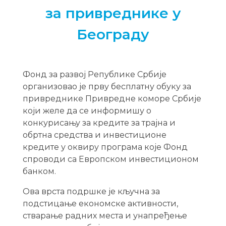
за привреднике у
Београду
Фонд за развој Републике Србије
организовао је прву бесплатну обуку за
привреднике Привредне коморе Србије
који желе да се информишу о
конкурисању за кредите за трајна и
обртна средства и инвестиционе
кредите у оквиру програма којe Фонд
спроводи са Европском инвестиционом
банком.
Ова врста подршке је кључна за
подстицање економске активности,
стварање радних места и унапређење