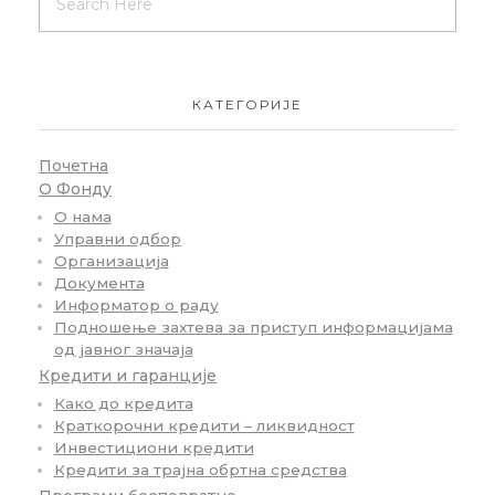
КАТЕГОРИЈЕ
Почетна
О Фонду
О нама
Управни одбор
Организација
Документа
Информатор о раду
Подношење захтева за приступ информацијама
од јавног значаја
Кредити и гаранције
Како до кредита
Краткорочни кредити – ликвидност
Инвестициони кредити
Кредити за трајна обртна средства