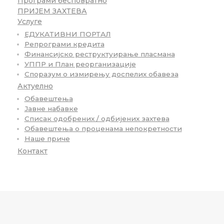
Програми бесповратно
ПРИЈЕМ ЗАХТЕВА
Услуге
ЕДУКАТИВНИ ПОРТАЛ
Репрограми кредита
Финансијско реструктуирање пласмана
УППР и План реорганизације
Споразум о измирењу доспелих обавеза
Актуелно
Обавештења
Јавне набавке
Списак одобрених / одбијених захтева
Обавештења о проценама непокретности
Наше приче
Контакт