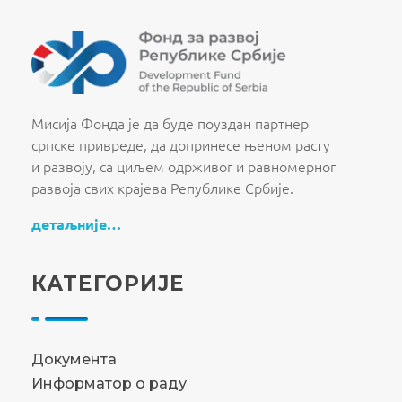
Fond za razvoj Republike Srbije
Fond za razvoj Republike Srbije
Мисија Фонда је да буде поуздан партнер
српске привреде, да допринесе њеном расту
и развоју, са циљем одрживог и равномерног
развоја свих крајева Републике Србије.
детаљније…
КАТЕГОРИЈЕ
Документа
Информатор о раду