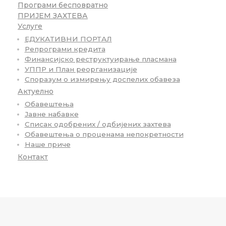
Програми бесповратно
ПРИЈЕМ ЗАХТЕВА
Услуге
ЕДУКАТИВНИ ПОРТАЛ
Репрограми кредита
Финансијско реструктуирање пласмана
УППР и План реорганизације
Споразум о измирењу доспелих обавеза
Актуелно
Обавештења
Јавне набавке
Списак одобрених / одбијених захтева
Обавештења о проценама непокретности
Наше приче
Контакт