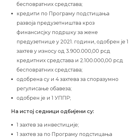
бесповратних средстава;
кредити по Програму подстицања
развоја предузетништва кроз
финансисјку подршку за жене
предузетнице у 2021. години, одобрен је 1
захтев у износу од 3.900.000,00 рсд
кредитних средстава и 2.100.000,00 рсд
бесповратних средстава;
одобрена су и 4 захтева за споразумно
регулисање обавеза;
одобрен је и 1 УППР;
На истој седници одбијени су:
1 захтев за инвестиције;
1 захтев за по Програму подстицања