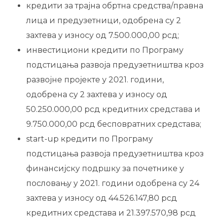
кредити за трајна обртна средства/правна
лица и предузетници, одобрена су 2
захтева у износу од 7.500.000,00 рсд;
инвестициони кредити по Програму
подстицања развоја предузетништва кроз
развојне пројекте у 2021. години,
одобрена су 2 захтева у износу од
50.250.000,00 рсд кредитних средстава и
9.750.000,00 рсд бесповратних средстава;
start-up кредити по Програму
подстицања развоја предузетништва кроз
финансијску подршку за почетнике у
пословању у 2021. години одобрена су 24
захтева у износу од 44.526.147,80 рсд
кредитних средстава и 21.397.570,98 рсд