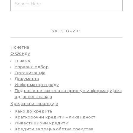
КАТЕГОРИЈЕ
Почетна
О Фонду
О нама
Управни одбор
Организација
Документа
Информатор о раду
Подношење захтева за приступ информацијама
од јавног значаја
Кредити и гаранције
Како до кредита
Краткорочни кредити – ликвидност
Инвестициони кредити
Кредити за трајна обртна средства