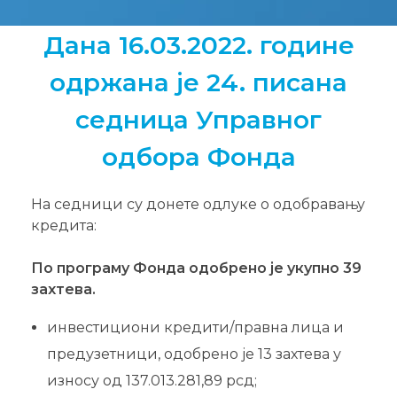
Дана 16.03.2022. године
одржана је 24. писана
седница Управног
одбора Фонда
На седници су донете одлуке о одобравању
кредита:
По програму Фонда oдобрено је укупно 39
захтева.
инвестициони кредити/правна лица и
предузетници, одобрено је 13 захтева у
износу од 137.013.281,89 рсд;