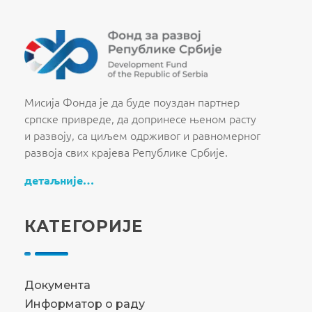
Fond za razvoj Republike Srbije
Fond za razvoj Republike Srbije
Мисија Фонда је да буде поуздан партнер
српске привреде, да допринесе њеном расту
и развоју, са циљем одрживог и равномерног
развоја свих крајева Републике Србије.
детаљније…
КАТЕГОРИЈЕ
Документа
Информатор о раду