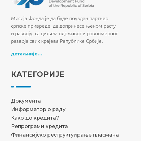
Fond za razvoj Republike Srbije
Fond za razvoj Republike Srbije
Мисија Фонда је да буде поуздан партнер
српске привреде, да допринесе њеном расту
и развоју, са циљем одрживог и равномерног
развоја свих крајева Републике Србије.
детаљније…
КАТЕГОРИЈЕ
Документа
Информатор о раду
Како до кредита?
Репрограми кредита
Финансијско реструктуирање пласмана