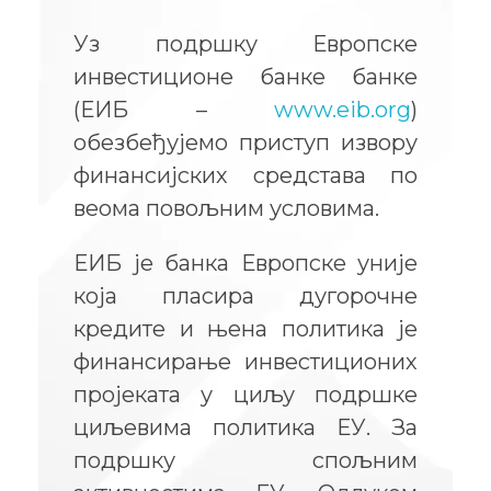
Уз подршку Европске
инвестиционе банке банке
(ЕИБ –
www.eib.org
)
обезбеђујемо приступ извору
финансијских средстава по
веoма повољним условима.
ЕИБ је банка Европске уније
која пласира дугорочне
кредите и њена политика је
финансирање инвестиционих
пројеката у циљу подршке
циљевима политика ЕУ. За
подршку спољним