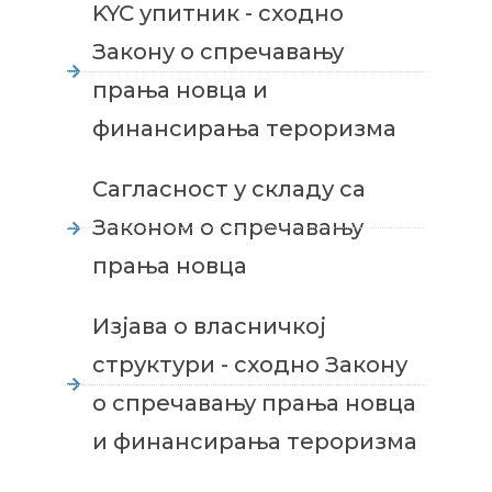
KYC упитник - сходно
Закону о спречавању
прања новца и
финансирања тероризма
Сагласност у складу са
Законом о спречавању
прања новца
Изјава о власничкој
структури - сходно Закону
о спречавању прања новца
и финансирања тероризма