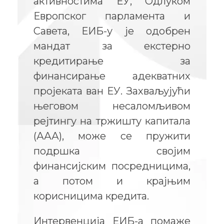
активностима ЕУ, Одлуком
Европског парламента и
Савета, ЕИБ-у је одобрен
мандат за екстерно
кредитирање за
финансирање адекватних
пројеката ван ЕУ. Захваљујући
његовом несаломљивом
рејтингу на тржишту капитала
(ААА), може се пружити
подршка својим
финансијским посредницима,
а потом и крајњим
корисницима кредита.
Интервенција ЕИБ-а помаже