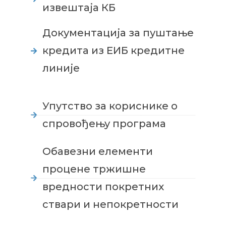
извештаја КБ
Документација за пуштање
кредита из ЕИБ кредитне
линије
Упутство за кориснике о
спровођењу програма
Oбавезни елементи
процене тржишне
вредности покретних
ствари и непокретности