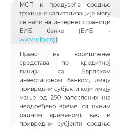
МСП и предузећа средње
тржишне капитализације могу
се наћи на интернет страници
ЕИБ банке (ЕИБ –
www.eib.org
).
Право на коришћење
средстава по кредитној
линији са Еврпском
инвестицоном банком, имају
привредни субјекти који имају
мање од 250 запослених (на
неодређено време, са пуним
радним временом), као и
привредни субјекти средње