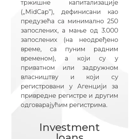
тржишне капитализације
(„MidCap”), дефинисани као
предузећа са минимално 250
запослених, а мање од 3.000
запослених (на неодређено
време, са пуним радним
временом), а који су у
приватном или задружном
власништву и који су
регистровани у Агенцији за
привредне регистре и другим
одговарајућим регистрима.
Investment
loans