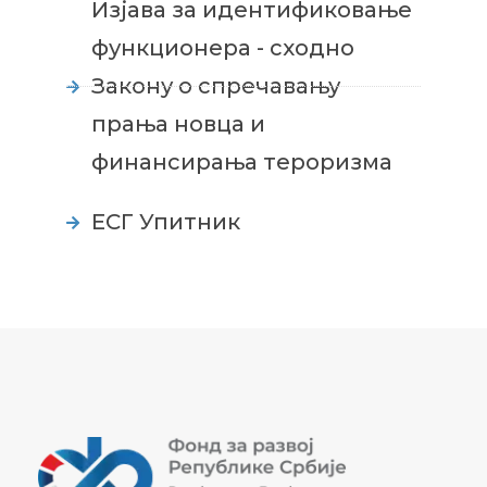
Изјава за идентификовање
функционера - сходно
Закону о спречавању
прања новца и
финансирања тероризма
EСГ Упитник