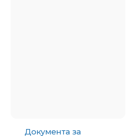
Инвестициони
кредити
Минималан износ кредита
износи
РСД
1.000.000,00
Максималан
износ
кредита
износи
РСД
1.465.000.000,00
Листа делатности
Документа за