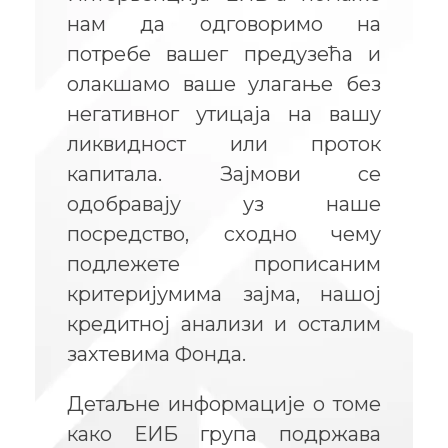
нам да одговоримо на
потребе вашег предузећа и
олакшамо ваше улагање без
негативног утицаја на вашу
ликвидност или проток
капитала. Зајмови се
одобравају уз наше
посредство, сходно чему
подлежете прописаним
критеријумима зајма, нашој
кредитној анализи и осталим
захтевима Фонда.
Детаљне информације о томе
како ЕИБ група подржава