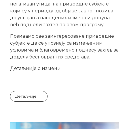
негативан утицај на привредне субјекте
који су у периоду од објаве Јавног позива
до усвајања наведених измена и допуна
већ поднели захтев по овом програму.
Позивамо све заинтересоване привредне
субјекте да се упознају са измењеним
условима и благовремено поднесу захтев за
доделу бесповратних средстава.
Детаљније о измени
Детаљније