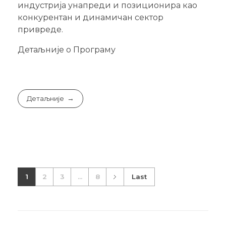
индустрија унапреди и позиционира као
конкурентан и динамичан сектор
привреде.
Детаљније о Програму
Детаљније
1
2
3
...
8
Last