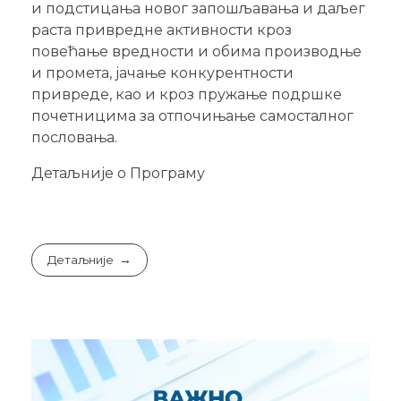
и подстицања новог запошљавања и даљег
раста привредне активности кроз
повећање вредности и обима производње
и промета, јачање конкурентности
привреде, као и кроз пружање подршке
почетницима за отпочињање самосталног
пословања.
Детаљније о Програму
Детаљније