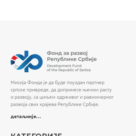
Fond za razvoj Republike Srbije
Fond za razvoj Republike Srbije
Мисија Фонда је да буде поуздан партнер
српске привреде, да допринесе њеном расту
и развоју, са циљем одрживог и равномерног
развоја свих крајева Републике Србије.
детаљније…