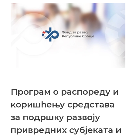
Програм о распореду и
коришћењу средстава
за подршку развоју
привредних субјеката и