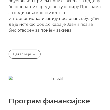
обустављен пријем нових захтева за доделу
бесповратних средстава у оквиру Програма
за подизање капацитета за
интернационализацију пословања, будући
да је истекао рок до када је Јавни позив
био отворен за пријем захтева.
Детаљније
Програм финансијске