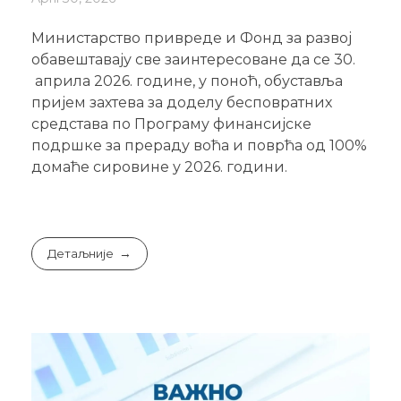
Министарство привреде и Фонд за развој
обавештавају све заинтересоване да се 30.
априла 2026. године, у поноћ, обуставља
пријем захтева за доделу бесповратних
средстава по Програму финансијске
подршке за прераду воћа и поврћа од 100%
домаће сировине у 2026. години.
Детаљније