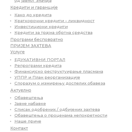
од јавног значаја
Кредити и гаранције
Како до кредита
Краткорочни кредити – ликвидност
Инвестициони кредити
Кредити за трајна обртна средства
Програми бесповратно
ПРИЈЕМ ЗАХТЕВА
Услуге
ЕДУКАТИВНИ ПОРТАЛ
Репрограми кредита
Финансијско реструктуирање пласмана
УППР и План реорганизације
Споразум о измирењу доспелих обавеза
Актуелно
Обавештења
Јавне набавке
Списак одобрених / одбијених захтева
Обавештења о проценама непокретности
Наше приче
Контакт