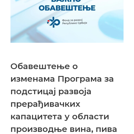
Обавештење о
изменама Програма за
подстицај развоја
прерађивачких
капацитета у области
производње вина, пива