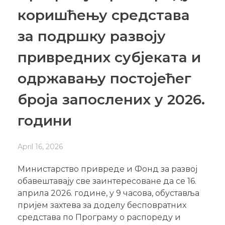
коришћењу средстава
за подршку развоју
привредних субјеката и
одржавању постојећег
броја запослених у 2026.
години
April 16, 2026
Министарство привреде и Фонд за развој
обавештавају све заинтересоване да се 16.
априла 2026. године, у 9 часова, обуставља
пријем захтева за доделу бесповратних
средстава по Програму о распореду и