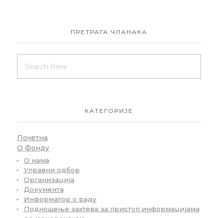
ПРЕТРАГА ЧЛАНАКА
КАТЕГОРИЈЕ
Почетна
О Фонду
О нама
Управни одбор
Организација
Документа
Информатор о раду
Подношење захтева за приступ информацијама