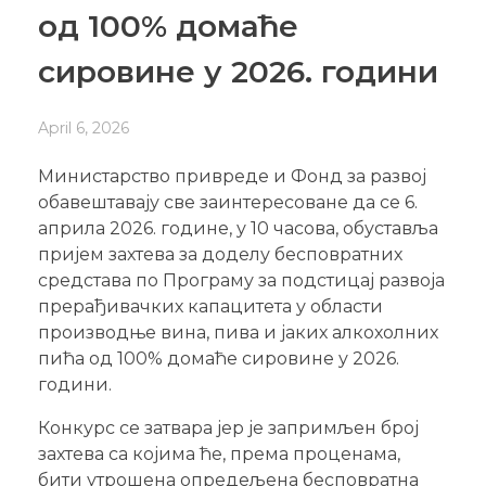
од 100% домаће
сировине у 2026. години
April 6, 2026
Министарство привреде и Фонд за развој
обавештавају све заинтересоване да се 6.
априла 2026. године, у 10 часова, обуставља
пријем захтева за доделу бесповратних
средстава по Програму за подстицај развоја
прерађивачких капацитета у области
производње вина, пива и јаких алкохолних
пића од 100% домаће сировине у 2026.
години.
Конкурс се затвара јер је запримљен број
захтева са којима ће, према проценама,
бити утрошена опредељена бесповратна