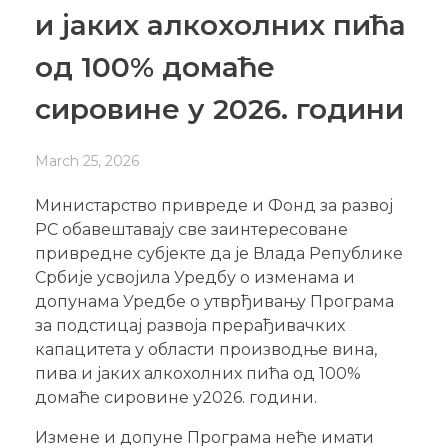
и јаких алкохолних пића
од 100% домаће
сировине у 2026. години
March 25, 2026
Министарство привреде и Фонд за развој
РС обавештавају све заинтересоване
привредне субјекте да је Влада Републике
Србије усвојила Уредбу о изменама и
допунама Уредбе о утврђивању Програма
за подстицај развоја прерађивачких
капацитета у области производње вина,
пива и јаких алкохолних пића од 100%
домаће сировине у2026. години.
Измене и допуне Програма неће имати