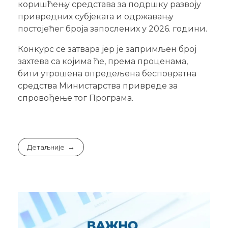
коришћењу средстава за подршку развоју
привредних субјеката и одржавању
постојећег броја запослених у 2026. години.
Конкурс се затвара јер је запримљен број
захтева са којима ће, према проценама,
бити утрошена опредељена бесповратна
средства Министарства привреде за
спровођење тог Програма.
Детаљније