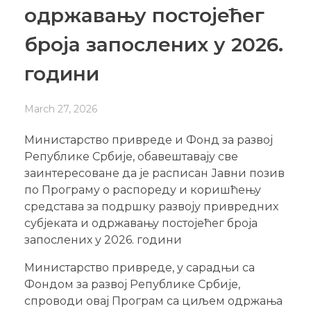
одржавању постојећег
броја запослених у 2026.
години
March 27, 2026
Министарство привреде и Фонд за развој
Републике Србије, обавештавају све
заинтересоване да је расписан Јавни позив
по Програму о распореду и коришћењу
средстава за подршку развоју привредних
субјеката и одржавању постојећег броја
запослених у 2026. години
Министарство привреде, у сарадњи са
Фондом за развој Републике Србије,
спроводи овај Програм са циљем одржања