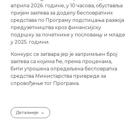
априла 2026. године, у 10 часова, обуставља
пријем захтева за доделу бесповратних
средстава по Програму подстицања развоја
предузетништва кроз финансијску
подршку за почетнике у пословању и младе
у 2025. години.
Конкурс се затвара јер је запримљен број
захтева са којима ће, према проценама,
бити утрошена опредељена бесповратна
средства Министарства привреде за
спровођење тог Програма.
Детаљније