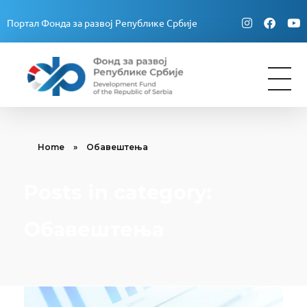
Портал Фонда за развој Републике Србије
Fond za razvoj Republike Srbije
Fond za razvoj Republike Srbije
Home
»
Обавештења
Posts in category:
Обавештења