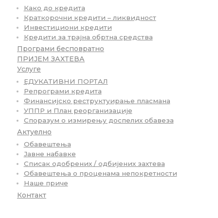
Како до кредита
Краткорочни кредити – ликвидност
Инвестициони кредити
Кредити за трајна обртна средства
Програми бесповратно
ПРИЈЕМ ЗАХТЕВА
Услуге
ЕДУКАТИВНИ ПОРТАЛ
Репрограми кредита
Финансијско реструктуирање пласмана
УППР и План реорганизације
Споразум о измирењу доспелих обавеза
Актуелно
Обавештења
Јавне набавке
Списак одобрених / одбијених захтева
Обавештења о проценама непокретности
Наше приче
Контакт