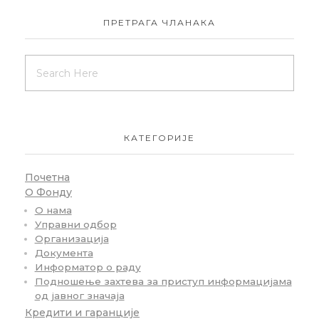
ПРЕТРАГА ЧЛАНАКА
КАТЕГОРИЈЕ
Почетна
О Фонду
О нама
Управни одбор
Организација
Документа
Информатор о раду
Подношење захтева за приступ информацијама
од јавног значаја
Кредити и гаранције