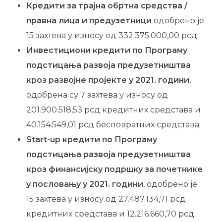
Кредити за трајна обртна средства /
правна лица и предузетници
одобрено је
15 захтева у износу од 332.375.000,00 рсд;
Инвестициони кредити по Програму
подстицања развоја предузетништва
кроз развојне пројекте у 2021. години
,
одобрена су 7 захтева у износу од
201.900.518,53 рсд кредитних средстава и
40.154.549,01 рсд бесповратних средстава;
Start-up кредити по Програму
подстицања развоја предузетништва
кроз финансијску подршку за почетнике
у пословању у 2021. години
, одобрено је
15 захтева у износу од 27.487.134,71 рсд
кредитних средстава и 12.216.660,70 рсд