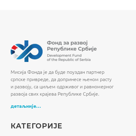
Fond za razvoj Republike Srbije
Fond za razvoj Republike Srbije
Мисија Фонда је да буде поуздан партнер
српске привреде, да допринесе њеном расту
и развоју, са циљем одрживог и равномерног
развоја свих крајева Републике Србије.
детаљније…
КАТЕГОРИЈЕ