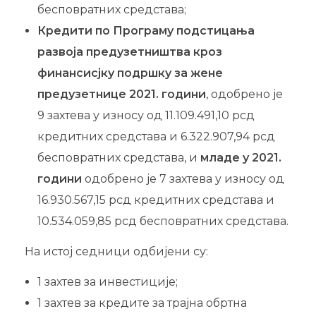
бесповратних средстава;
Кредити по Програму подстицања
развоја предузетништва кроз
финансисјку подршку за жене
предузетнице 2021. години
, одобрено је
9 захтева у износу од 11.109.491,10 рсд
кредитних средстава и 6.322.907,94 рсд
бесповратних средстава, и
младе у 2021.
години
одобренo је 7 захтева у износу од
16.930.567,15 рсд кредитних средстава и
10.534.059,85 рсд бесповратних средстава.
На истој седници одбијени су:
1 захтев за инвестиције;
1 захтев за кредите за трајна обртна