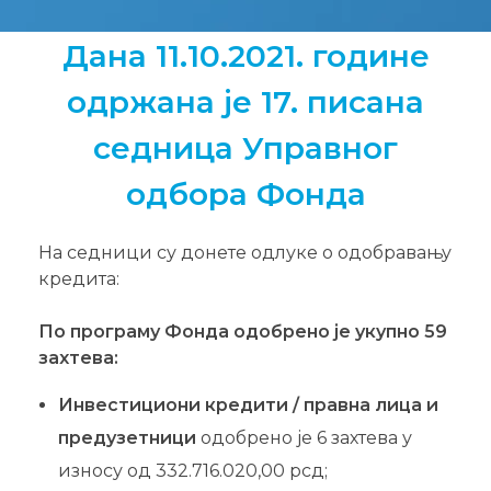
Дана 11.10.2021. године
одржана је 17. писана
седница Управног
одбора Фонда
На седници су донете одлуке о одобравању
кредита:
По програму Фонда oдобрено је укупно 59
захтева:
Инвестициони кредити / правна лица и
предузетници
одобрено је 6 захтева у
износу од 332.716.020,00 рсд;