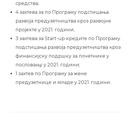
средства;
4 захтева за по Програму подстицања
развоја предузетништва кроз развојне
пројекте у 2021. години;
3 захтева за Start-up кредите по Програму
подстицања развоја предузетништва кроз
финансијску подршку за почетнике у
пословању у 2021. години;
1 захтев по Програму за жене
предузетнице и младе у 2021. години.