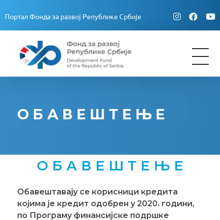
Портал Фонда за развој Републике Србије
Fond za razvoj Republike Srbije
Fond za razvoj Republike Srbije
О Б А В Е Ш Т Е Њ Е
О Б А В Е Ш Т Е Њ Е
Обавештавају се корисници кредита
којима је кредит одобрен у 2020. години,
по
П
рограму финансијске подршке