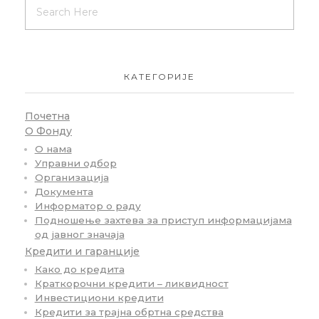
КАТЕГОРИЈЕ
Почетна
О Фонду
О нама
Управни одбор
Организација
Документа
Информатор о раду
Подношење захтева за приступ информацијама
од јавног значаја
Кредити и гаранције
Како до кредита
Краткорочни кредити – ликвидност
Инвестициони кредити
Кредити за трајна обртна средства