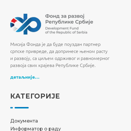
Fond za razvoj Republike Srbije
Fond za razvoj Republike Srbije
Мисија Фонда је да буде поуздан партнер
српске привреде, да допринесе њеном расту
и развоју, са циљем одрживог и равномерног
развоја свих крајева Републике Србије.
детаљније…
КАТЕГОРИЈЕ
Документа
Информатор о раду