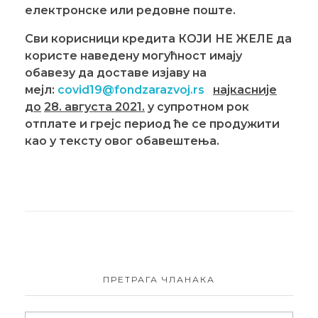
електронске или редовне поште.
Сви корисници кредита КОЈИ НЕ ЖЕЛЕ да
користе наведену могућност имају
обавезу да доставе изјаву на
мејл:
covid19@fondzarazvoj.rs
најкасније
до
28.
августа 2021.
у супротном рок
отплате и грејс период ће се продужити
као у тексту овог обавештења.
ПРЕТРАГА ЧЛАНАКА