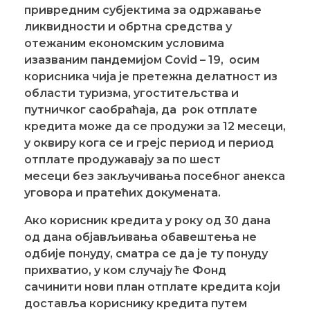
привредним субјектима за одржавање
ликвидности и обртна средства у
отежаним економским условима
изазваним пандемијом
Covid – 19
,
осим
корисника чија је претежна делатност из
области туризма, угоститељства и
путничког саобраћаја, да
рок отплате
кредита може да се продужи за 12 месеци,
у оквиру кога се и грејс период и период
отплате продужавају за
по
шест
месеци
без закључивања посебног анекса
уговора и пратећих докумената.
Ако корисник кредита у року од 30 дана
од дана објављивања обавештења не
одбије понуду, сматра се да је ту понуду
прихватио, у ком случају ће Фонд
сачинити нови план отплате кредита који
доставља кориснику кредита путем