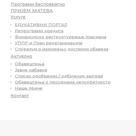
Програми бесповратно
ПРИЈЕМ ЗАХТЕВА
Услуге
ЕДУКАТИВНИ ПОРТАЛ
Репрограми кредита
Финансијско реструктуирање пласмана
УППР и План реорганизације
Споразум о измирењу доспелих обавеза
Актуелно
Обавештења
Јавне набавке
Списак одобрених / одбијених захтева
Обавештења о проценама непокретности
Наше приче
Контакт