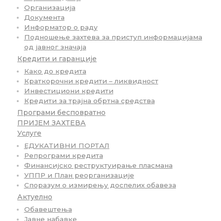
Организација
Документа
Информатор о раду
Подношење захтева за приступ информацијама
од јавног значаја
Кредити и гаранције
Како до кредита
Краткорочни кредити – ликвидност
Инвестициони кредити
Кредити за трајна обртна средства
Програми бесповратно
ПРИЈЕМ ЗАХТЕВА
Услуге
ЕДУКАТИВНИ ПОРТАЛ
Репрограми кредита
Финансијско реструктуирање пласмана
УППР и План реорганизације
Споразум о измирењу доспелих обавеза
Актуелно
Обавештења
Јавне набавке