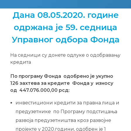
Дана 08.05.2020. године
одржана је 59. седница
Управног одбора Фонда
На седници су донете одлуке о одобравању
кредита
По програму Фонда oдобрено је укупно
126 захтева за кредите Фонда у износу
од 447.076.000,00 рсд:
инвестициони кредити за правна лица и
предузетнике по Програму подстицања
развоја предузетништва кроз развојне
пројекте у 2020.години, одобрен је 1