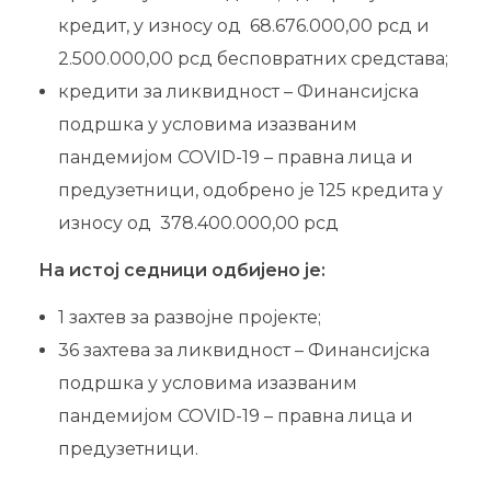
кредит, у износу од 68.676.000,00 рсд и
2.500.000,00 рсд бесповратних средстава;
кредити за ликвидност – Финансијска
подршка у условима изазваним
пандемијом COVID-19 – правна лица и
предузетници, одобрено је 125 кредита у
износу од 378.400.000,00 рсд
На истој седници одбијено је:
1 захтев за развојне пројекте;
36 захтева за ликвидност – Финансијска
подршка у условима изазваним
пандемијом COVID-19 – правна лица и
предузетници.