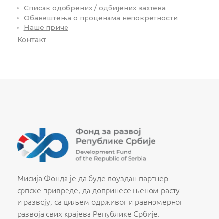
Списак одобрених / одбијених захтева
Обавештења о проценама непокретности
Наше приче
Контакт
Fond za razvoj Republike Srbije
Fond za razvoj Republike Srbije
Мисија Фонда је да буде поуздан партнер
српске привреде, да допринесе њеном расту
и развоју, са циљем одрживог и равномерног
развоја свих крајева Републике Србије.